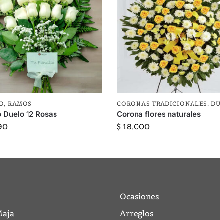
O
,
RAMOS
CORONAS TRADICIONALES
,
D
 Duelo 12 Rosas
Corona flores naturales
90
$
18,000
Ocasiones
Maja
Arreglos