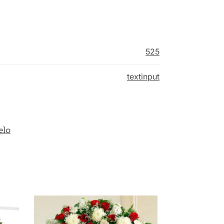
525
textinput
elo