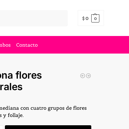
Buscar
$
0
0
mbos
Contacto
na flores
rales
ediana con cuatro grupos de flores
 y follaje.