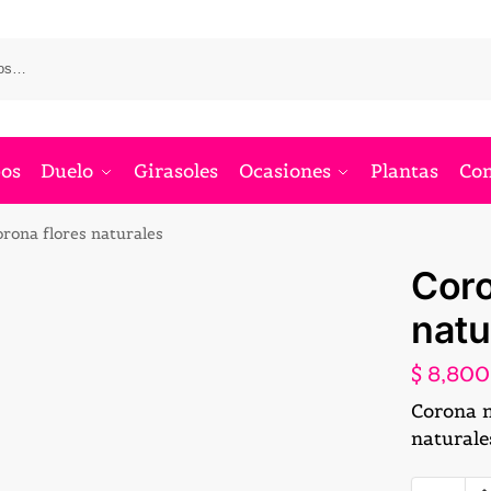
os
Duelo
Girasoles
Ocasiones
Plantas
Co
rona flores naturales
Coro
natu
$
8,800
Corona m
naturales