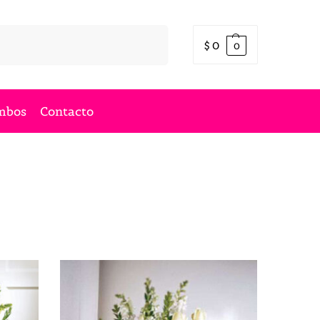
Buscar
$
0
0
mbos
Contacto