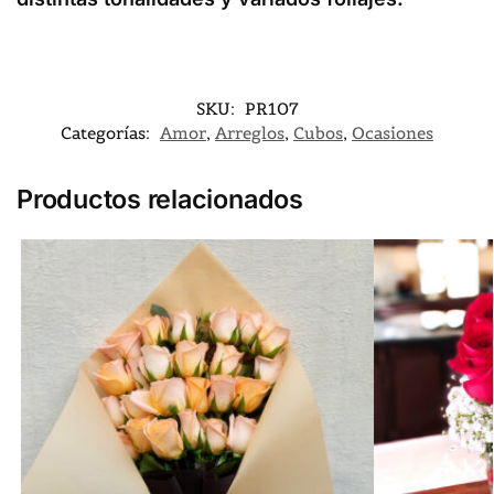
SKU:
PR107
Categorías:
Amor
,
Arreglos
,
Cubos
,
Ocasiones
Productos relacionados