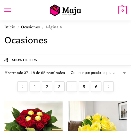
0
Inicio
Ocasiones
Página 4
/
/
Ocasiones
SHOW FILTERS
Mostrando 37–48 de 65 resultados
1
2
3
4
5
6