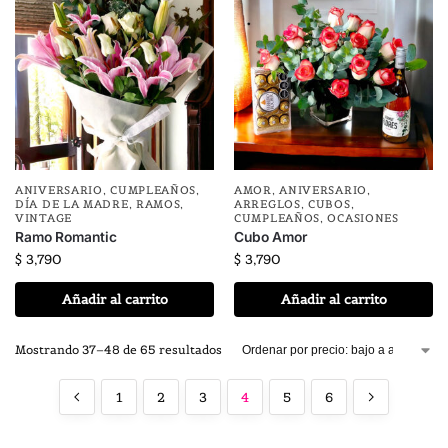
ANIVERSARIO
,
CUMPLEAÑOS
,
AMOR
,
ANIVERSARIO
,
DÍA DE LA MADRE
,
RAMOS
,
ARREGLOS
,
CUBOS
,
VINTAGE
CUMPLEAÑOS
,
OCASIONES
Ramo Romantic
Cubo Amor
$
3,790
$
3,790
Añadir al carrito
Añadir al carrito
Mostrando 37–48 de 65 resultados
1
2
3
4
5
6