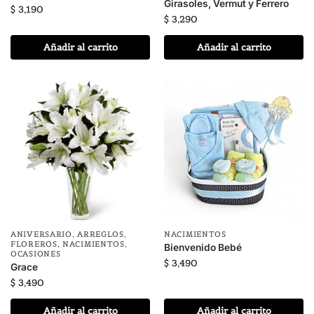
Girasoles, Vermut y Ferrero
$
3,190
$
3,290
Añadir al carrito
Añadir al carrito
ANIVERSARIO
,
ARREGLOS
,
NACIMIENTOS
FLOREROS
,
NACIMIENTOS
,
Bienvenido Bebé
OCASIONES
$
3,490
Grace
$
3,490
Añadir al carrito
Añadir al carrito